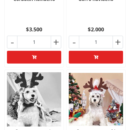
$3.500
$2.000
-
+
-
+