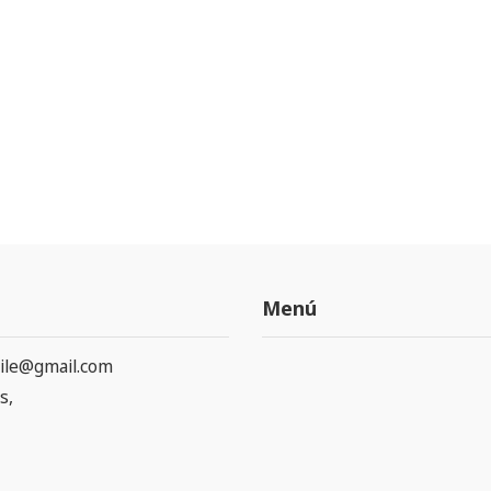
Menú
ile@gmail.com
s,