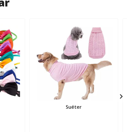
ar
Suéter